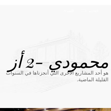
اللغه
القائمه
محمودي -2 أز
هو أحد المشاريع الأخرى التي أنجزناها في السنوات
القليلة الماضية.